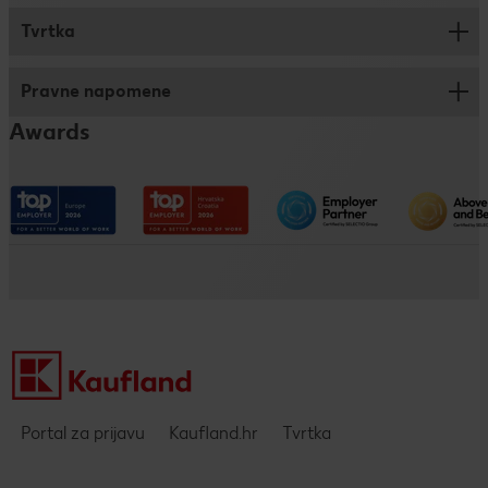
Logistika
Tvrtka
Savjeti za prijavu
Trainee program
Pravne napomene
Kronika
Dualno i klasično obrazovanje
Awards
Kaufland na društvenim mrežama
Pristupačnost
Društveno odgovorno poslovanje
Impressum
Kaufland kao poslodavac
Politika privatnosti - DING aplikacija
Pravne napomene i zaštita podataka
Portal za prijavu
Kaufland.hr
Tvrtka