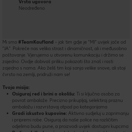
Vrsta ugovora
Neodređeno
Mi smo
#TeamKaufland
– jak tim gdje je "MI" uvijek jače od
"JA". Pokreće nas velika strast i dinamičnost, ali i međusobno
poštovanje. Vjerujemo u otvorenu komunikaciju i držimo se
zajedno. Ovdje dobivaš priliku pokazati što znaš i rasti
zajedno s nama. Ako želiš tim koji sanja velike snove, ali stoji
čvrsto na zemlji, pridruži nam se!
Tvoja misija:
Osiguraj red i brini o okolišu:
Ti si ključna osoba za
povrat ambalaže. Precizno prikupljaj, selektiraj praznu
ambalažu i razvrstavaj otpad po kategorijama
Gradi iskustvo kupovine:
Aktivno sudjeluj u zaprimanju
i pripremi robe. Osiguraj da naše police na različitim
odjelima budu pune, a proizvodi uvijek dostupni kupcima