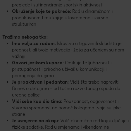
preglede i sufinanciranje sportskih aktivnosti
Okruženje koje te pokreće:
Rad u dinamičnom i
produktivnom timu koji je istovremeno i izvrsno
strukturiran
Tražimo nekoga tko:
Ima volju za radom:
Iskustvo u trgovini ili skladištu je
prednost, ali tvoja motivacija i želja za učenjem su nam
važniji
Govori jezikom kupaca:
Odlikuje te ljubaznost i
pristupačnost i prirodno uživaš u komunikaciji i
pomaganju drugima
Je proaktivan i pedantan:
Vidiš što treba napraviti.
Brineš o detaljima – od točno razvrstanog otpada do
uredne police
Vidi sebe kao dio tima:
Pouzdanost, odgovornost i
stvarna spremnost na pomoć kolegama tvoje su jake
strane
Je usmjeren na akciju:
Voliš dinamičan rad koji uključuje i
fizičke zadatke. Rad u smjenama i vikendom ne