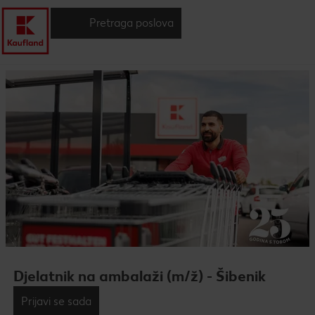
Pretraga poslova
Djelatnik na ambalaži (m/ž) - Šibenik
Prijavi se sada