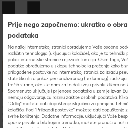
Prije nego započnemo: ukratko o obra
podataka
Na našoj
internetskoj
stranici obrađujemo Vaše osobne po
različitih tehnologija (uključujući kolačiće), ako je to tehničk
prikaz internetske stranice i njezinih funkcija. Osim toga, V
podatke obrađujemo u sklopu tehnologija praćenja kako bism
prilagođene postavke na internetskoj stranici, za izradu pse
statistika ili za prikaz personaliziranog (reklamnog) sadržaja 
trećih strana, ako ste nam za to dali svoju privolu klikom na k
Spomenuto uključuje i prijenose podataka u zemlje izvan Eur
Česta pitanja o postupku prijave
nemaju odgovarajuću razinu zaštite osobnih podataka. Kli
"Odbij" možete dati dopuštenje isključivo za primjenu tehn
U procesu prijave mogu se pojaviti mnoga pitanja. U
kolačića. Pod "Prilagodi postavke" možete dati dopuštenje 
nastavku ćeš naći pregled najčešćih pitanja i odgovora.Ako
svrhe korištenja. Dodatne informacije, uključujući Vaše bes
nismo uspjeli odgovoriti na tvoje pitanje ili nedoumicu,
opoziv privole u bilo kojem trenutku, možete pronaći u naš
slobodno nam se javi na
karijera@kaufland.hr
!