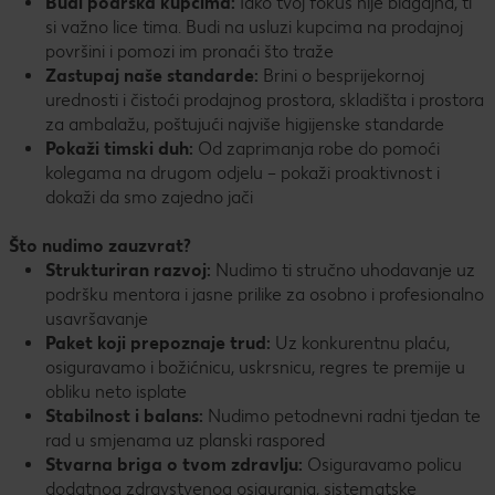
Budi podrška kupcima:
Iako tvoj fokus nije blagajna, ti
si važno lice tima. Budi na usluzi kupcima na prodajnoj
površini i pomozi im pronaći što traže
Zastupaj naše standarde:
Brini o besprijekornoj
urednosti i čistoći prodajnog prostora, skladišta i prostora
za ambalažu, poštujući najviše higijenske standarde
Pokaži timski duh:
Od zaprimanja robe do pomoći
kolegama na drugom odjelu – pokaži proaktivnost i
dokaži da smo zajedno jači
Što nudimo zauzvrat?
Strukturiran razvoj:
Nudimo ti stručno uhodavanje uz
podršku mentora i jasne prilike za osobno i profesionalno
usavršavanje
Paket koji prepoznaje trud:
Uz konkurentnu plaću,
osiguravamo i božićnicu, uskrsnicu, regres te premije u
obliku neto isplate
Stabilnost i balans:
Nudimo petodnevni radni tjedan te
rad u smjenama uz planski raspored
Stvarna briga o tvom zdravlju:
Osiguravamo policu
dodatnog zdravstvenog osiguranja, sistematske