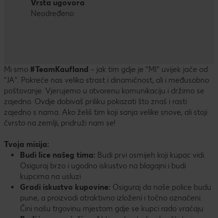
Vrsta ugovora
Neodređeno
Mi smo
#TeamKaufland
– jak tim gdje je "MI" uvijek jače od
"JA". Pokreće nas velika strast i dinamičnost, ali i međusobno
poštovanje. Vjerujemo u otvorenu komunikaciju i držimo se
zajedno. Ovdje dobivaš priliku pokazati što znaš i rasti
zajedno s nama. Ako želiš tim koji sanja velike snove, ali stoji
čvrsto na zemlji, pridruži nam se!
Tvoja misija:
Budi lice našeg tima:
Budi prvi osmijeh koji kupac vidi.
Osiguraj brzo i ugodno iskustvo na blagajni i budi
kupcima na usluzi
Gradi iskustvo kupovine:
Osiguraj da naše police budu
pune, a proizvodi atraktivno izloženi i točno označeni.
Čini našu trgovinu mjestom gdje se kupci rado vraćaju