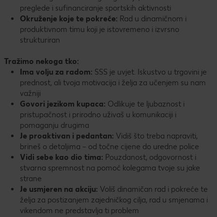
preglede i sufinanciranje sportskih aktivnosti
Okruženje koje te pokreće:
Rad u dinamičnom i
produktivnom timu koji je istovremeno i izvrsno
strukturiran
Tražimo nekoga tko:
Ima volju za radom:
SSS je uvjet. Iskustvo u trgovini je
prednost, ali tvoja motivacija i želja za učenjem su nam
važniji
Govori jezikom kupaca:
Odlikuje te ljubaznost i
pristupačnost i prirodno uživaš u komunikaciji i
pomaganju drugima
Je proaktivan i pedantan:
Vidiš što treba napraviti,
brineš o detaljima – od točne cijene do uredne police
Vidi sebe kao dio tima:
Pouzdanost, odgovornost i
stvarna spremnost na pomoć kolegama tvoje su jake
strane
Je usmjeren na akciju:
Voliš dinamičan rad i pokreće te
želja za postizanjem zajedničkog cilja, rad u smjenama i
vikendom ne predstavlja ti problem