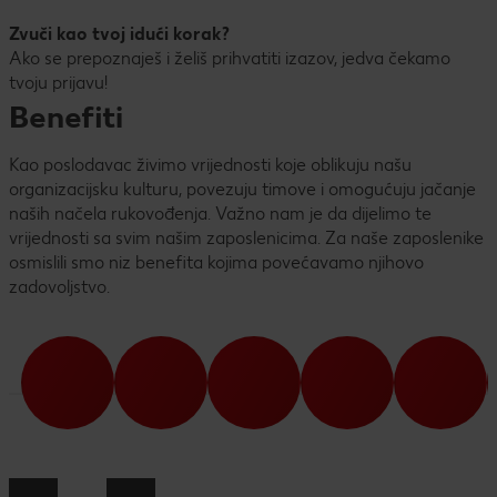
Zvuči kao tvoj idući korak?
Ako se prepoznaješ i želiš prihvatiti izazov, jedva čekamo
tvoju prijavu!
Benefiti
Kao poslodavac živimo vrijednosti koje oblikuju našu
organizacijsku kulturu, povezuju timove i omogućuju jačanje
naših načela rukovođenja. Važno nam je da dijelimo te
vrijednosti sa svim našim zaposlenicima. Za naše zaposlenike
osmislili smo niz benefita kojima povećavamo njihovo
zadovoljstvo.