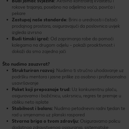
Budi jamac svježine:
Aktivno kontroliraj kvalitetu i
rokove trajanja, posebno na odjelima voća, povrća i
pekare
Zastupaj naše standarde:
Brini o urednosti i čistoći
prodajnog prostora, osiguravajući da poslovnica uvijek
izgleda izvrsno
Budi timski igrač:
Od zaprimanja robe do pomoći
kolegama na drugom odjelu – pokaži proaktivnost i
dokaži da smo zajedno jači
Što nudimo zauzvrat?
Strukturiran razvoj:
Nudimo ti stručno uhodavanje uz
podršku mentora i jasne prilike za osobno i profesionalno
usavršavanje
Paket koji prepoznaje trud:
Uz konkurentnu plaću,
osiguravamo i božićnicu, uskrsnicu, regres te premije u
obliku neto isplate
Stabilnost i balans:
Nudimo petodnevni radni tjedan te
rad u smjenama uz planski raspored
Stvarna briga o tvom zdravlju:
Osiguravamo policu
dodatnog zdravstvenog osiguranja, sistematske