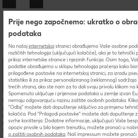
Prije nego započnemo: ukratko o obra
podataka
Na našoj
internetskoj
stranici obrađujemo Vaše osobne po
različitih tehnologija (uključujući kolačiće), ako je to tehničk
prikaz internetske stranice i njezinih funkcija. Osim toga, V
podatke obrađujemo u sklopu tehnologija praćenja kako bism
prilagođene postavke na internetskoj stranici, za izradu pse
statistika ili za prikaz personaliziranog (reklamnog) sadržaja 
trećih strana, ako ste nam za to dali svoju privolu klikom na k
Spomenuto uključuje i prijenose podataka u zemlje izvan Eur
Česta pitanja o postupku prijave
nemaju odgovarajuću razinu zaštite osobnih podataka. Kli
"Odbij" možete dati dopuštenje isključivo za primjenu tehn
U procesu prijave mogu se pojaviti mnoga pitanja. U
kolačića. Pod "Prilagodi postavke" možete dati dopuštenje 
nastavku ćeš naći pregled najčešćih pitanja i odgovora.Ako
svrhe korištenja. Dodatne informacije, uključujući Vaše bes
nismo uspjeli odgovoriti na tvoje pitanje ili nedoumicu,
opoziv privole u bilo kojem trenutku, možete pronaći u naš
slobodno nam se javi na
karijera@kaufland.hr
!
o zaštiti osobnih podataka
. Naš impressum možete pronaći