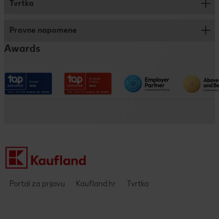
Tvrtka
Savjeti za prijavu
Trainee program
Pravne napomene
Kronika
Dualno i klasično obrazovanje
Awards
Kaufland na društvenim mrežama
Pristupačnost
Društveno odgovorno poslovanje
Impressum
Kaufland kao poslodavac
Politika privatnosti - DING aplikacija
Pravne napomene i zaštita podataka
Portal za prijavu
Kaufland.hr
Tvrtka