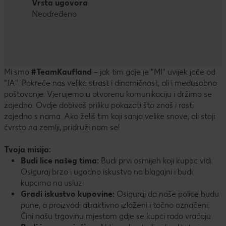
Vrsta ugovora
Neodređeno
Mi smo
#TeamKaufland
– jak tim gdje je "MI" uvijek jače od
"JA". Pokreće nas velika strast i dinamičnost, ali i međusobno
poštovanje. Vjerujemo u otvorenu komunikaciju i držimo se
zajedno. Ovdje dobivaš priliku pokazati što znaš i rasti
zajedno s nama. Ako želiš tim koji sanja velike snove, ali stoji
čvrsto na zemlji, pridruži nam se!
Tvoja misija:
Budi lice našeg tima:
Budi prvi osmijeh koji kupac vidi.
Osiguraj brzo i ugodno iskustvo na blagajni i budi
kupcima na usluzi
Gradi iskustvo kupovine:
Osiguraj da naše police budu
pune, a proizvodi atraktivno izloženi i točno označeni.
Čini našu trgovinu mjestom gdje se kupci rado vraćaju