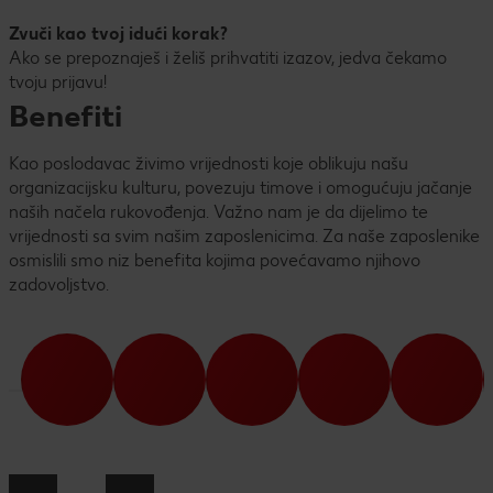
Zvuči kao tvoj idući korak?
Ako se prepoznaješ i želiš prihvatiti izazov, jedva čekamo
tvoju prijavu!
Benefiti
Kao poslodavac živimo vrijednosti koje oblikuju našu
organizacijsku kulturu, povezuju timove i omogućuju jačanje
naših načela rukovođenja. Važno nam je da dijelimo te
vrijednosti sa svim našim zaposlenicima. Za naše zaposlenike
osmislili smo niz benefita kojima povećavamo njihovo
zadovoljstvo.