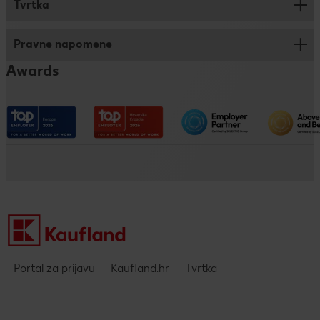
Tvrtka
Savjeti za prijavu
Trainee program
Pravne napomene
Kronika
Dualno i klasično obrazovanje
Awards
Kaufland na društvenim mrežama
Pristupačnost
Društveno odgovorno poslovanje
Impressum
Kaufland kao poslodavac
Politika privatnosti - DING aplikacija
Pravne napomene i zaštita podataka
Portal za prijavu
Kaufland.hr
Tvrtka