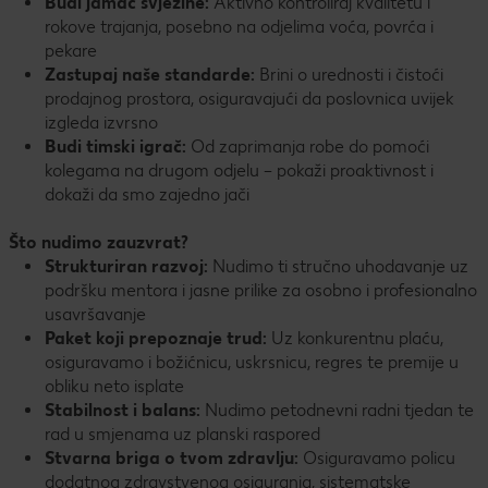
Budi jamac svježine:
Aktivno kontroliraj kvalitetu i
rokove trajanja, posebno na odjelima voća, povrća i
pekare
Zastupaj naše standarde:
Brini o urednosti i čistoći
prodajnog prostora, osiguravajući da poslovnica uvijek
izgleda izvrsno
Budi timski igrač:
Od zaprimanja robe do pomoći
kolegama na drugom odjelu – pokaži proaktivnost i
dokaži da smo zajedno jači
Što nudimo zauzvrat?
Strukturiran razvoj:
Nudimo ti stručno uhodavanje uz
podršku mentora i jasne prilike za osobno i profesionalno
usavršavanje
Paket koji prepoznaje trud:
Uz konkurentnu plaću,
osiguravamo i božićnicu, uskrsnicu, regres te premije u
obliku neto isplate
Stabilnost i balans:
Nudimo petodnevni radni tjedan te
rad u smjenama uz planski raspored
Stvarna briga o tvom zdravlju:
Osiguravamo policu
dodatnog zdravstvenog osiguranja, sistematske