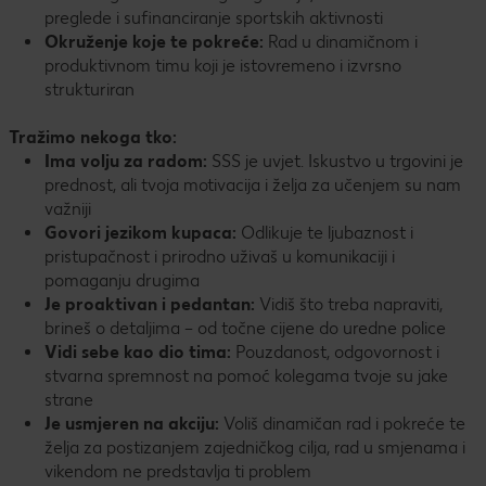
preglede i sufinanciranje sportskih aktivnosti
Okruženje koje te pokreće:
Rad u dinamičnom i
produktivnom timu koji je istovremeno i izvrsno
strukturiran
Tražimo nekoga tko:
Ima volju za radom:
SSS je uvjet. Iskustvo u trgovini je
prednost, ali tvoja motivacija i želja za učenjem su nam
važniji
Govori jezikom kupaca:
Odlikuje te ljubaznost i
pristupačnost i prirodno uživaš u komunikaciji i
pomaganju drugima
Je proaktivan i pedantan:
Vidiš što treba napraviti,
brineš o detaljima – od točne cijene do uredne police
Vidi sebe kao dio tima:
Pouzdanost, odgovornost i
stvarna spremnost na pomoć kolegama tvoje su jake
strane
Je usmjeren na akciju:
Voliš dinamičan rad i pokreće te
želja za postizanjem zajedničkog cilja, rad u smjenama i
vikendom ne predstavlja ti problem