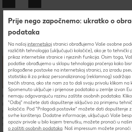
Prije nego započnemo: ukratko o obra
podataka
Na našoj
internetskoj
stranici obrađujemo Vaše osobne po
različitih tehnologija (uključujući kolačiće), ako je to tehničk
prikaz internetske stranice i njezinih funkcija. Osim toga, V
podatke obrađujemo u sklopu tehnologija praćenja kako bism
prilagođene postavke na internetskoj stranici, za izradu pse
statistika ili za prikaz personaliziranog (reklamnog) sadržaja 
trećih strana, ako ste nam za to dali svoju privolu klikom na k
Spomenuto uključuje i prijenose podataka u zemlje izvan Eur
Česta pitanja o postupku prijave
nemaju odgovarajuću razinu zaštite osobnih podataka. Kli
"Odbij" možete dati dopuštenje isključivo za primjenu tehn
U procesu prijave mogu se pojaviti mnoga pitanja. U
kolačića. Pod "Prilagodi postavke" možete dati dopuštenje 
nastavku ćeš naći pregled najčešćih pitanja i odgovora.Ako
svrhe korištenja. Dodatne informacije, uključujući Vaše bes
nismo uspjeli odgovoriti na tvoje pitanje ili nedoumicu,
opoziv privole u bilo kojem trenutku, možete pronaći u naš
slobodno nam se javi na
karijera@kaufland.hr
!
o zaštiti osobnih podataka
. Naš impressum možete pronaći