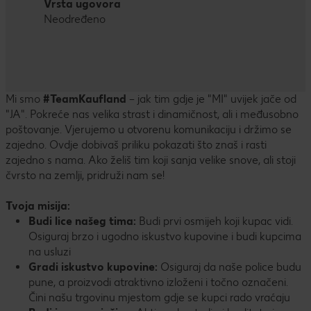
Vrsta ugovora
Neodređeno
Mi smo
#TeamKaufland
– jak tim gdje je "MI" uvijek jače od
"JA". Pokreće nas velika strast i dinamičnost, ali i međusobno
poštovanje. Vjerujemo u otvorenu komunikaciju i držimo se
zajedno. Ovdje dobivaš priliku pokazati što znaš i rasti
zajedno s nama. Ako želiš tim koji sanja velike snove, ali stoji
čvrsto na zemlji, pridruži nam se!
Tvoja misija:
Budi lice našeg tima:
Budi prvi osmijeh koji kupac vidi.
Osiguraj brzo i ugodno iskustvo kupovine i budi kupcima
na usluzi
Gradi iskustvo kupovine:
Osiguraj da naše police budu
pune, a proizvodi atraktivno izloženi i točno označeni.
Čini našu trgovinu mjestom gdje se kupci rado vraćaju