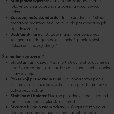
Budi jamac svježine:
Aktivno kontroliraj kvalitetu i
rokove trajanja, posebno na odjelima voća, povrća i
pekare
Zastupaj naše standarde:
Brini o urednosti i čistoći
prodajnog prostora, osiguravajući da poslovnica uvijek
izgleda izvrsno
Budi timski igrač:
Od zaprimanja robe do pomoći
kolegama na drugom odjelu – pokaži proaktivnost i
dokaži da smo zajedno jači
Što nudimo zauzvrat?
Strukturiran razvoj:
Nudimo ti stručno uhodavanje uz
podršku mentora i jasne prilike za osobno i profesionalno
usavršavanje
Paket koji prepoznaje trud:
Uz konkurentnu plaću,
osiguravamo i božićnicu, uskrsnicu, regres te premije u
obliku neto isplate
Stabilnost i balans:
Nudimo petodnevni radni tjedan te
rad u smjenama uz planski raspored
Stvarna briga o tvom zdravlju:
Osiguravamo policu
dodatnog zdravstvenog osiguranja, sistematske