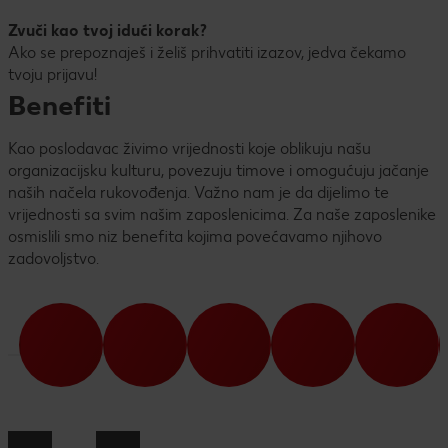
Zvuči kao tvoj idući korak?
Ako se prepoznaješ i želiš prihvatiti izazov, jedva čekamo
tvoju prijavu!
Benefiti
Kao poslodavac živimo vrijednosti koje oblikuju našu
organizacijsku kulturu, povezuju timove i omogućuju jačanje
naših načela rukovođenja. Važno nam je da dijelimo te
vrijednosti sa svim našim zaposlenicima. Za naše zaposlenike
osmislili smo niz benefita kojima povećavamo njihovo
zadovoljstvo.