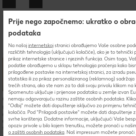
Prije nego započnemo: ukratko o obra
podataka
Na našoj
internetskoj
stranici obrađujemo Vaše osobne po
različitih tehnologija (uključujući kolačiće), ako je to tehničk
prikaz internetske stranice i njezinih funkcija. Osim toga, V
podatke obrađujemo u sklopu tehnologija praćenja kako bism
prilagođene postavke na internetskoj stranici, za izradu pse
statistika ili za prikaz personaliziranog (reklamnog) sadržaja 
trećih strana, ako ste nam za to dali svoju privolu klikom na k
Spomenuto uključuje i prijenose podataka u zemlje izvan Eur
Česta pitanja o postupku prijave
nemaju odgovarajuću razinu zaštite osobnih podataka. Kli
"Odbij" možete dati dopuštenje isključivo za primjenu tehn
U procesu prijave mogu se pojaviti mnoga pitanja. U
kolačića. Pod "Prilagodi postavke" možete dati dopuštenje 
nastavku ćeš naći pregled najčešćih pitanja i odgovora.Ako
svrhe korištenja. Dodatne informacije, uključujući Vaše bes
nismo uspjeli odgovoriti na tvoje pitanje ili nedoumicu,
opoziv privole u bilo kojem trenutku, možete pronaći u naš
slobodno nam se javi na
karijera@kaufland.hr
!
o zaštiti osobnih podataka
. Naš impressum možete pronaći