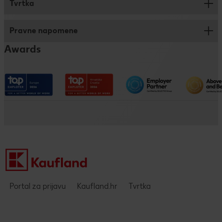
Tvrtka
Savjeti za prijavu
Trainee program
Pravne napomene
Kronika
Dualno i klasično obrazovanje
Awards
Kaufland na društvenim mrežama
Pristupačnost
Društveno odgovorno poslovanje
Impressum
Kaufland kao poslodavac
Politika privatnosti - DING aplikacija
Pravne napomene i zaštita podataka
Portal za prijavu
Kaufland.hr
Tvrtka