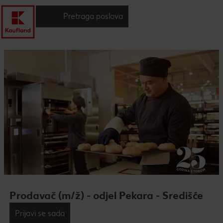
Pretraga poslova
Prodavač (m/ž) - odjel Pekara - Središće
Prijavi se sada