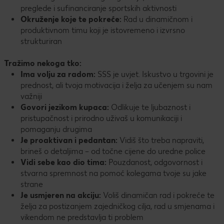
preglede i sufinanciranje sportskih aktivnosti
Okruženje koje te pokreće:
Rad u dinamičnom i
produktivnom timu koji je istovremeno i izvrsno
strukturiran
Tražimo nekoga tko:
Ima volju za radom:
SSS je uvjet. Iskustvo u trgovini je
prednost, ali tvoja motivacija i želja za učenjem su nam
važniji
Govori jezikom kupaca:
Odlikuje te ljubaznost i
pristupačnost i prirodno uživaš u komunikaciji i
pomaganju drugima
Je proaktivan i pedantan:
Vidiš što treba napraviti,
brineš o detaljima – od točne cijene do uredne police
Vidi sebe kao dio tima:
Pouzdanost, odgovornost i
stvarna spremnost na pomoć kolegama tvoje su jake
strane
Je usmjeren na akciju:
Voliš dinamičan rad i pokreće te
želja za postizanjem zajedničkog cilja, rad u smjenama i
vikendom ne predstavlja ti problem