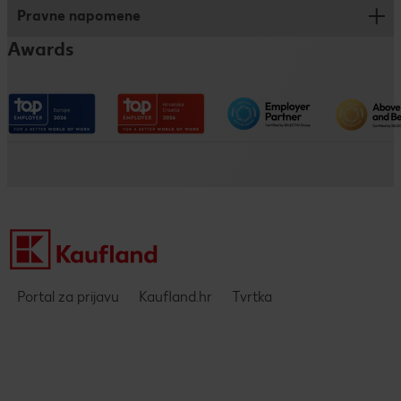
Trainee program
Pravne napomene
Kronika
Dualno i klasično obrazovanje
Awards
Kaufland na društvenim mrežama
Pristupačnost
Društveno odgovorno poslovanje
Impressum
Kaufland kao poslodavac
Politika privatnosti - DING aplikacija
Pravne napomene i zaštita podataka
Portal za prijavu
Kaufland.hr
Tvrtka