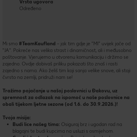
Vrsta ugovora
Određeno
Mi smo
#TeamKaufland
– jak tim gdje je "MI" uvijek jače od
"JA". Pokreće nas velika strast i dinamičnost, ali i međusobno
poštovanje. Vjerujemo u otvorenu komunikaciju i držimo se
zajedno. Ovdje dobivaš priliku pokazati što znaš i rasti
zajedno s nama. Ako želiš tim koji sanja velike snove, ali stoji
čvrsto na zemlji, pridruži nam se!
Tražimo pojačanje u našoj poslovnici u Đakovu, uz
spremnost za odlazak na ispomoć u naše poslovnice na
obali tijekom ljetne sezone (od 1.6. do 30.9.2026.)!
Tvoja misija:
Budi lice našeg tima:
Osiguraj brz i ugodan rad na
blagajni te budi kupcima na usluzi s osmijehom.