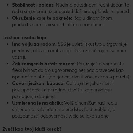
Stabilnost i balans:
Nudimo petodnevni radni tjedan te
rad u smjenama uz unaprijed definiran, planski raspored.
Okruženje koje te pokreće:
Rad u dinamičnom,
produktivnom i izvrsno strukturiranom timu.
Tražimo osobu koja:
Ima volju za radom:
SSS je uvjet. Iskustvo u trgovini je
prednost, ali tvoja motivacija i želja za učenjem su nam
važniji.
Želi zamijeniti asfalt morem:
Pokazuješ otvorenost i
fleksibilnost da dio ugovorenog perioda provedeš kao
ispomoć na obali (na tjedan, dva ili više, ovisno o potrebi).
Govori jezikom kupaca:
Odlikuju te ljubaznost i
pristupačnost te prirodno uživaš u komunikaciji i
pomaganju drugima.
Usmjerena je na akciju:
Voliš dinamičan rad, rad u
smjenama i vikendom ne predstavlja ti problem, a
pouzdanost i odgovornost tvoje su jake strane.
Zvuči kao tvoj idući korak?