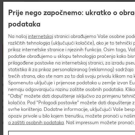
Prije nego započnemo: ukratko o obra
podataka
Na našoj
internetskoj
stranici obrađujemo Vaše osobne po
različitih tehnologija (uključujući kolačiće), ako je to tehničk
prikaz internetske stranice i njezinih funkcija. Osim toga, V
podatke obrađujemo u sklopu tehnologija praćenja kako bism
prilagođene postavke na internetskoj stranici, za izradu pse
statistika ili za prikaz personaliziranog (reklamnog) sadržaja 
trećih strana, ako ste nam za to dali svoju privolu klikom na k
Česta pitanja o postupku prijave
Spomenuto uključuje i prijenose podataka u zemlje izvan Eur
nemaju odgovarajuću razinu zaštite osobnih podataka. Kli
U procesu prijave mogu se pojaviti mnoga pitanja. U
"Odbij" možete dati dopuštenje isključivo za primjenu tehn
nastavku ćeš naći pregled najčešćih pitanja i odgovora.Ako
kolačića. Pod "Prilagodi postavke" možete dati dopuštenje 
nismo uspjeli odgovoriti na tvoje pitanje ili nedoumicu,
svrhe korištenja. Dodatne informacije, uključujući Vaše bes
slobodno nam se javi na
karijera@kaufland.hr
!
opoziv privole u bilo kojem trenutku, možete pronaći u naš
Česta pitanja o postupku prijave
o zaštiti osobnih podataka
. Naš impressum možete pronaći