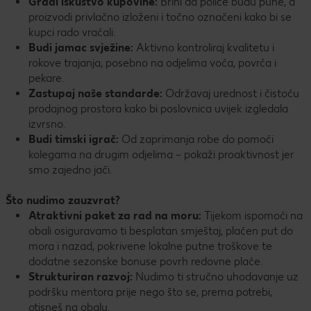
Gradi iskustvo kupovine:
Brini da police budu pune, a
proizvodi privlačno izloženi i točno označeni kako bi se
kupci rado vraćali.
Budi jamac svježine:
Aktivno kontroliraj kvalitetu i
rokove trajanja, posebno na odjelima voća, povrća i
pekare.
Zastupaj naše standarde:
Održavaj urednost i čistoću
prodajnog prostora kako bi poslovnica uvijek izgledala
izvrsno.
Budi timski igrač:
Od zaprimanja robe do pomoći
kolegama na drugim odjelima – pokaži proaktivnost jer
smo zajedno jači.
Što nudimo zauzvrat?
Atraktivni paket za rad na moru:
Tijekom ispomoći na
obali osiguravamo ti besplatan smještaj, plaćen put do
mora i nazad, pokrivene lokalne putne troškove te
dodatne sezonske bonuse povrh redovne plaće.
Strukturiran razvoj:
Nudimo ti stručno uhodavanje uz
podršku mentora prije nego što se, prema potrebi,
otisneš na obalu.