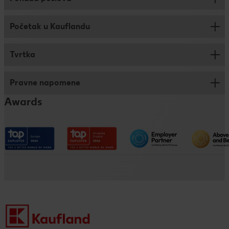
Početak u Kauflandu
Prodaja
Logistika
Tvrtka
Savjeti za prijavu
Trainee program
Pravne napomene
Kronika
Dualno i klasično obrazovanje
Awards
Kaufland na društvenim mrežama
Pristupačnost
Društveno odgovorno poslovanje
Impressum
Kaufland kao poslodavac
Politika privatnosti - DING aplikacija
Pravne napomene i zaštita podataka