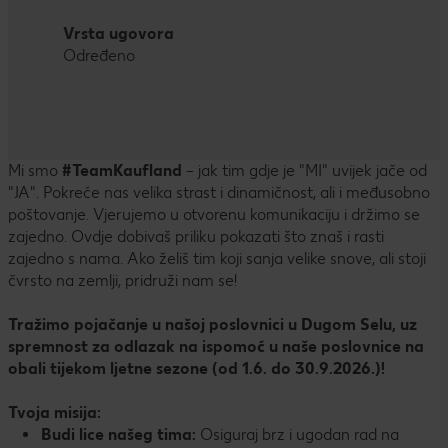
Vrsta ugovora
Određeno
Mi smo
#TeamKaufland
– jak tim gdje je "MI" uvijek jače od
"JA". Pokreće nas velika strast i dinamičnost, ali i međusobno
poštovanje. Vjerujemo u otvorenu komunikaciju i držimo se
zajedno. Ovdje dobivaš priliku pokazati što znaš i rasti
zajedno s nama. Ako želiš tim koji sanja velike snove, ali stoji
čvrsto na zemlji, pridruži nam se!
Tražimo pojačanje u našoj poslovnici u Dugom Selu, uz
spremnost za odlazak na ispomoć u naše poslovnice na
obali tijekom ljetne sezone (od 1.6. do 30.9.2026.)!
Tvoja misija:
Budi lice našeg tima:
Osiguraj brz i ugodan rad na