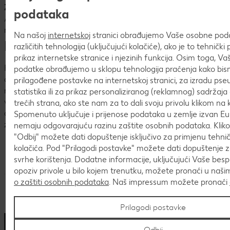
Zvuči kao tvoj idući korak?
podataka
Ako želiš posao u Dugom Selu, a privlači te i ljetna avantura
na moru uz odlične pogodnosti – jedva čekamo tvoju prijavu!
Na našoj
internetskoj
stranici obrađujemo Vaše osobne po
Benefiti
različitih tehnologija (uključujući kolačiće), ako je to tehničk
prikaz internetske stranice i njezinih funkcija. Osim toga, V
Kao poslodavac živimo vrijednosti koje oblikuju našu
podatke obrađujemo u sklopu tehnologija praćenja kako bism
organizacijsku kulturu, povezuju timove i omogućuju jačanje
prilagođene postavke na internetskoj stranici, za izradu pse
naših načela rukovođenja. Važno nam je da dijelimo te
statistika ili za prikaz personaliziranog (reklamnog) sadržaja 
vrijednosti sa svim našim zaposlenicima. Za naše zaposlenike
trećih strana, ako ste nam za to dali svoju privolu klikom na k
osmislili smo niz benefita kojima povećavamo njihovo
Spomenuto uključuje i prijenose podataka u zemlje izvan Eur
zadovoljstvo.
nemaju odgovarajuću razinu zaštite osobnih podataka. Kli
"Odbij" možete dati dopuštenje isključivo za primjenu tehn
kolačića. Pod "Prilagodi postavke" možete dati dopuštenje 
svrhe korištenja. Dodatne informacije, uključujući Vaše bes
opoziv privole u bilo kojem trenutku, možete pronaći u naš
o zaštiti osobnih podataka
. Naš impressum možete pronaći
Prilagodi postavke
Odbij