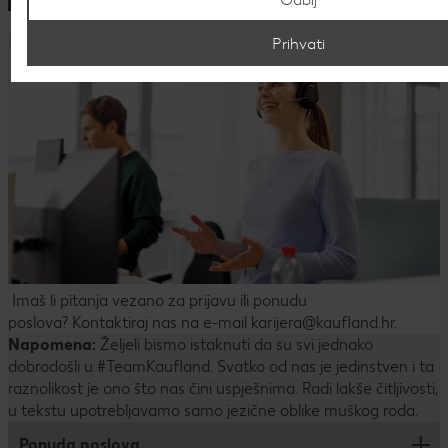
Prihvati
Imaš li pitanja vezano za prijavu ili ponudu
poslova? Kontaktiraj nas na e-mail karijera@kaufland.hr.
Napomena:
Željeli bismo istaknuti da su svi jednako
dobrodošli u #TeamKaufland. Svatko od nas je jedinstven i ta
raznolikost je ono što nas čini uspješnima. Radi lakše čitljivosti,
u tekstu upotrebljavamo samo jezične oblike muškog roda.
Ponuda poslova