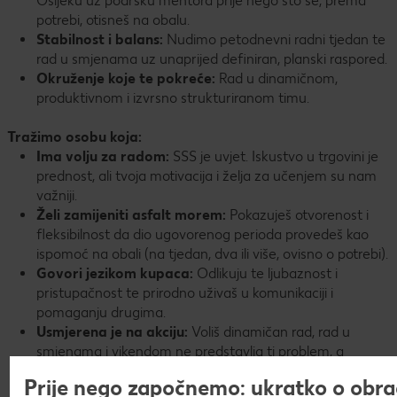
Osijeku uz podršku mentora prije nego što se, prema
potrebi, otisneš na obalu.
Stabilnost i balans:
Nudimo petodnevni radni tjedan te
rad u smjenama uz unaprijed definiran, planski raspored.
Okruženje koje te pokreće:
Rad u dinamičnom,
produktivnom i izvrsno strukturiranom timu.
Tražimo osobu koja:
Ima volju za radom:
SSS je uvjet. Iskustvo u trgovini je
prednost, ali tvoja motivacija i želja za učenjem su nam
važniji.
Želi zamijeniti asfalt morem:
Pokazuješ otvorenost i
fleksibilnost da dio ugovorenog perioda provedeš kao
ispomoć na obali (na tjedan, dva ili više, ovisno o potrebi).
Govori jezikom kupaca:
Odlikuju te ljubaznost i
pristupačnost te prirodno uživaš u komunikaciji i
pomaganju drugima.
Usmjerena je na akciju:
Voliš dinamičan rad, rad u
smjenama i vikendom ne predstavlja ti problem, a
pouzdanost i odgovornost tvoje su jake strane.
Prije nego započnemo: ukratko o obra