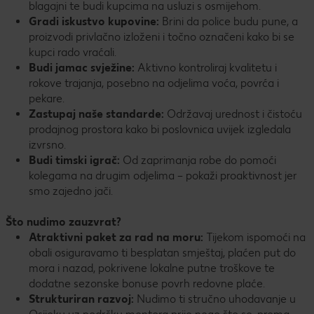
blagajni te budi kupcima na usluzi s osmijehom.
Gradi iskustvo kupovine:
Brini da police budu pune, a
proizvodi privlačno izloženi i točno označeni kako bi se
kupci rado vraćali.
Budi jamac svježine:
Aktivno kontroliraj kvalitetu i
rokove trajanja, posebno na odjelima voća, povrća i
pekare.
Zastupaj naše standarde:
Održavaj urednost i čistoću
prodajnog prostora kako bi poslovnica uvijek izgledala
izvrsno.
Budi timski igrač:
Od zaprimanja robe do pomoći
kolegama na drugim odjelima – pokaži proaktivnost jer
smo zajedno jači.
Što nudimo zauzvrat?
Atraktivni paket za rad na moru:
Tijekom ispomoći na
obali osiguravamo ti besplatan smještaj, plaćen put do
mora i nazad, pokrivene lokalne putne troškove te
dodatne sezonske bonuse povrh redovne plaće.
Strukturiran razvoj:
Nudimo ti stručno uhodavanje u