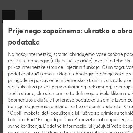
Prije nego započnemo: ukratko o obra
podataka
Na našoj
internetskoj
stranici obrađujemo Vaše osobne po
različitih tehnologija (uključujući kolačiće), ako je to tehničk
prikaz internetske stranice i njezinih funkcija. Osim toga, V
podatke obrađujemo u sklopu tehnologija praćenja kako bism
prilagođene postavke na internetskoj stranici, za izradu pse
statistika ili za prikaz personaliziranog (reklamnog) sadržaja 
trećih strana, ako ste nam za to dali svoju privolu klikom na k
Spomenuto uključuje i prijenose podataka u zemlje izvan Eur
nemaju odgovarajuću razinu zaštite osobnih podataka. Kli
Česta pitanja o postupku prijave
"Odbij" možete dati dopuštenje isključivo za primjenu tehn
kolačića. Pod "Prilagodi postavke" možete dati dopuštenje 
U procesu prijave mogu se pojaviti mnoga pitanja. U
svrhe korištenja. Dodatne informacije, uključujući Vaše bes
nastavku ćeš naći pregled najčešćih pitanja i odgovora.Ako
opoziv privole u bilo kojem trenutku, možete pronaći u naš