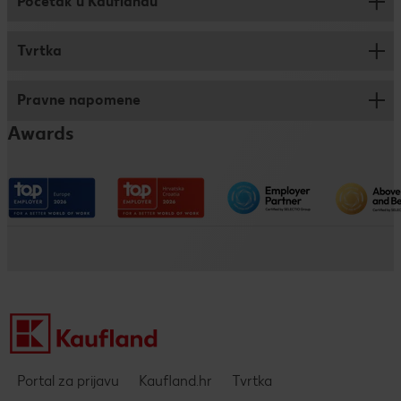
Početak u Kauflandu
Prodaja
Logistika
Tvrtka
Savjeti za prijavu
Trainee program
Pravne napomene
Kronika
Dualno i klasično obrazovanje
Awards
Kaufland na društvenim mrežama
Pristupačnost
Društveno odgovorno poslovanje
Impressum
Kaufland kao poslodavac
Politika privatnosti - DING aplikacija
Pravne napomene i zaštita podataka
Portal za prijavu
Kaufland.hr
Tvrtka