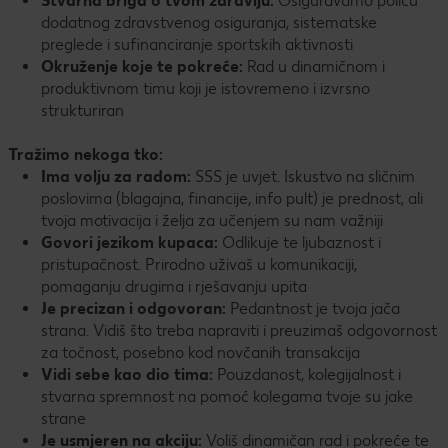
Stvarna briga o tvom zdravlju:
Osiguravamo policu
dodatnog zdravstvenog osiguranja, sistematske
preglede i sufinanciranje sportskih aktivnosti
Okruženje koje te pokreće:
Rad u dinamičnom i
produktivnom timu koji je istovremeno i izvrsno
strukturiran
Tražimo nekoga tko:
Ima volju za radom:
SSS je uvjet. Iskustvo na sličnim
poslovima (blagajna, financije, info pult) je prednost, ali
tvoja motivacija i želja za učenjem su nam važniji
Govori jezikom kupaca:
Odlikuje te ljubaznost i
pristupačnost. Prirodno uživaš u komunikaciji,
pomaganju drugima i rješavanju upita
Je precizan i odgovoran:
Pedantnost je tvoja jača
strana. Vidiš što treba napraviti i preuzimaš odgovornost
za točnost, posebno kod novčanih transakcija
Vidi sebe kao dio tima:
Pouzdanost, kolegijalnost i
stvarna spremnost na pomoć kolegama tvoje su jake
strane
Je usmjeren na akciju:
Voliš dinamičan rad i pokreće te