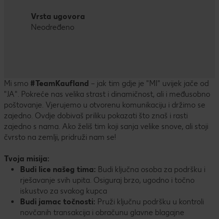
Vrsta ugovora
Neodređeno
Mi smo
#TeamKaufland
– jak tim gdje je "MI" uvijek jače od
"JA". Pokreće nas velika strast i dinamičnost, ali i međusobno
poštovanje. Vjerujemo u otvorenu komunikaciju i držimo se
zajedno. Ovdje dobivaš priliku pokazati što znaš i rasti
zajedno s nama. Ako želiš tim koji sanja velike snove, ali stoji
čvrsto na zemlji, pridruži nam se!
Tvoja misija:
Budi lice našeg tima:
Budi ključna osoba za podršku i
rješavanje svih upita. Osiguraj brzo, ugodno i točno
iskustvo za svakog kupca
Budi jamac točnosti:
Pruži ključnu podršku u kontroli
novčanih transakcija i obračunu glavne blagajne