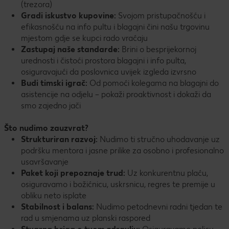
(trezora)
Gradi iskustvo kupovine:
Svojom pristupačnošću i
efikasnošću na info pultu i blagajni čini našu trgovinu
mjestom gdje se kupci rado vraćaju
Zastupaj naše standarde:
Brini o besprijekornoj
urednosti i čistoći prostora blagajni i info pulta,
osiguravajući da poslovnica uvijek izgleda izvrsno
Budi timski igrač:
Od pomoći kolegama na blagajni do
asistencije na odjelu – pokaži proaktivnost i dokaži da
smo zajedno jači
Što nudimo zauzvrat?
Strukturiran razvoj:
Nudimo ti stručno uhodavanje uz
podršku mentora i jasne prilike za osobno i profesionalno
usavršavanje
Paket koji prepoznaje trud:
Uz konkurentnu plaću,
osiguravamo i božićnicu, uskrsnicu, regres te premije u
obliku neto isplate
Stabilnost i balans:
Nudimo petodnevni radni tjedan te
rad u smjenama uz planski raspored