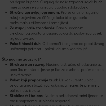
na dojam kupaca. Osiguraj da naša trgovina uvijek bude
mjesto gdje se svi osjećaju ugodno i dobrodošlo
Stručno upravljaj opremom:
Profesionalno i sigurno
rukuj strojevima za čišćenje kako bi osigurao/la
maksimalnu efikasnost i temeljitost
Zastupaj naše standarde:
Brini o urednosti
cjelokupnog prostora, osiguravajući da poslovnica uvijek
izgleda izvrsno
Pokaži timski duh:
Od pomoći kolegama do proaktivnog
uočavanja potreba – pokaži da smo kao tim jači
Što nudimo zauzvrat?
Strukturiran razvoj:
Nudimo ti stručno uhodavanje uz
podršku mentora i jasne prilike za osobno i profesionalno
usavršavanje
Paket koji prepoznaje trud:
Uz konkurentnu plaću,
osiguravamo i božićnicu, uskrsnicu, regres te premije u
obliku neto isplate
Stabilnost i balans:
Nudimo petodnevni radni tjedan te
rad u smjenama uz planski raspored