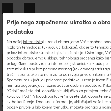
Prije nego započnemo: ukratko o obra
podataka
Na našoj
internetskoj
stranici obrađujemo Vaše osobne po
različitih tehnologija (uključujući kolačiće), ako je to tehničk
prikaz internetske stranice i njezinih funkcija. Osim toga, V
podatke obrađujemo u sklopu tehnologija praćenja kako bism
prilagođene postavke na internetskoj stranici, za izradu pse
statistika ili za prikaz personaliziranog (reklamnog) sadržaja 
trećih strana, ako ste nam za to dali svoju privolu klikom na k
Spomenuto uključuje i prijenose podataka u zemlje izvan Eur
nemaju odgovarajuću razinu zaštite osobnih podataka. Kli
Česta pitanja o postupku prijave
"Odbij" možete dati dopuštenje isključivo za primjenu tehn
U procesu prijave mogu se pojaviti mnoga pitanja. U
kolačića. Pod "Prilagodi postavke" možete dati dopuštenje 
nastavku ćeš naći pregled najčešćih pitanja i odgovora.Ako
svrhe korištenja. Dodatne informacije, uključujući Vaše bes
nismo uspjeli odgovoriti na tvoje pitanje ili nedoumicu,
opoziv privole u bilo kojem trenutku, možete pronaći u naš