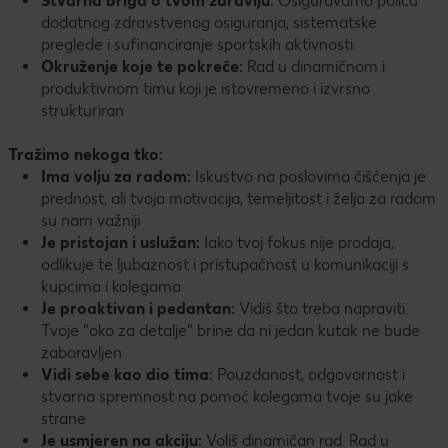
Stvarna briga o tvom zdravlju:
Osiguravamo policu
dodatnog zdravstvenog osiguranja, sistematske
preglede i sufinanciranje sportskih aktivnosti
Okruženje koje te pokreće:
Rad u dinamičnom i
produktivnom timu koji je istovremeno i izvrsno
strukturiran
Tražimo nekoga tko:
Ima volju za radom:
Iskustvo na poslovima čišćenja je
prednost, ali tvoja motivacija, temeljitost i želja za radom
su nam važniji
Je pristojan i uslužan:
Iako tvoj fokus nije prodaja,
odlikuje te ljubaznost i pristupačnost u komunikaciji s
kupcima i kolegama
Je proaktivan i pedantan:
Vidiš što treba napraviti.
Tvoje "oko za detalje" brine da ni jedan kutak ne bude
zaboravljen
Vidi sebe kao dio tima:
Pouzdanost, odgovornost i
stvarna spremnost na pomoć kolegama tvoje su jake
strane
Je usmjeren na akciju:
Voliš dinamičan rad. Rad u