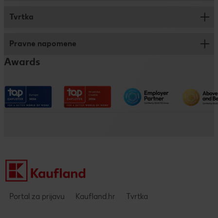
Logistika
Tvrtka
Savjeti za prijavu
Trainee program
Pravne napomene
Kronika
Dualno i klasično obrazovanje
Awards
Kaufland na društvenim mrežama
Pristupačnost
Društveno odgovorno poslovanje
Impressum
Kaufland kao poslodavac
Politika privatnosti - DING aplikacija
Pravne napomene i zaštita podataka
Portal za prijavu
Kaufland.hr
Tvrtka