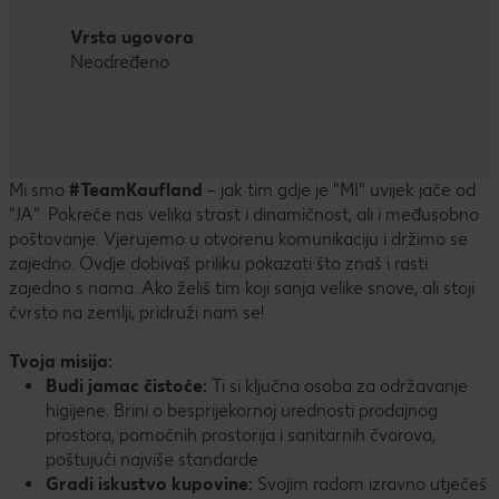
Vrsta ugovora
Neodređeno
Mi smo
#TeamKaufland
– jak tim gdje je "MI" uvijek jače od
"JA". Pokreće nas velika strast i dinamičnost, ali i međusobno
poštovanje. Vjerujemo u otvorenu komunikaciju i držimo se
zajedno. Ovdje dobivaš priliku pokazati što znaš i rasti
zajedno s nama. Ako želiš tim koji sanja velike snove, ali stoji
čvrsto na zemlji, pridruži nam se!
Tvoja misija:
Budi jamac čistoće:
Ti si ključna osoba za održavanje
higijene. Brini o besprijekornoj urednosti prodajnog
prostora, pomoćnih prostorija i sanitarnih čvorova,
poštujući najviše standarde
Gradi iskustvo kupovine:
Svojim radom izravno utječeš