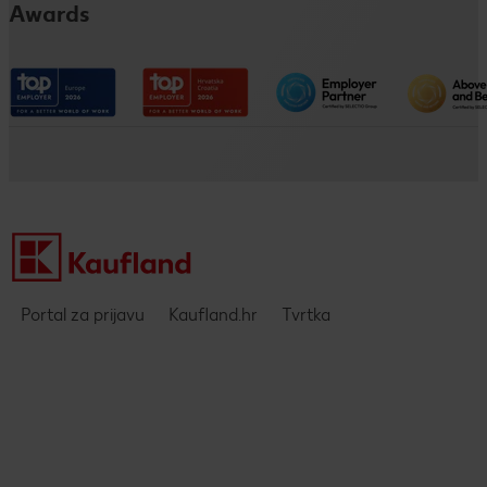
Dualno i klasično obrazovanje
Awards
Kaufland na društvenim mrežama
Pristupačnost
Društveno odgovorno poslovanje
Impressum
Kaufland kao poslodavac
Politika privatnosti - DING aplikacija
Pravne napomene i zaštita podataka
Portal za prijavu
Kaufland.hr
Tvrtka