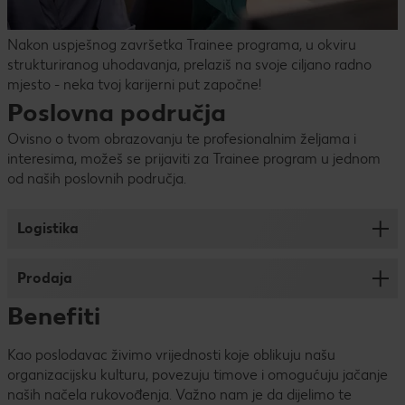
Nakon uspješnog završetka Trainee programa, u okviru
strukturiranog uhodavanja, prelaziš na svoje ciljano radno
mjesto - neka tvoj karijerni put započne!
Poslovna područja
Ovisno o tvom obrazovanju te profesionalnim željama i
interesima, možeš se prijaviti za Trainee program u jednom
od naših poslovnih područja.
Logistika
U našem logističko-distributivnom centru obučavaš se na
Prodaja
najsuvremenijim IT sustavima i stječeš vještine upravljanja
procesima pomoću pokazatelja. Zajedno s voditeljem
Benefiti
U poslovnici brineš za kvalitetu i raspoloživost robe te
smjene unaprjeđuješ procese ulaza/izlaza uz "Just in
otkrivaš raznolikost našeg asortimana s više od 20.000
Sequence“ strategiju, procese transporta robe do naših
Kao poslodavac živimo vrijednosti koje oblikuju našu
proizvoda. Zajedno s Voditeljem poslovnice planiraš i
poslovnica po „Just in Time“ pristupu te upoznaješ
organizacijsku kulturu, povezuju timove i omogućuju jačanje
organiziraš sve poslovne aktivnosti u poslovnici,
funkcioniranje relevantnih organizacijskih jedinica.
naših načela rukovođenja. Važno nam je da dijelimo te
unaprjeđuješ procese i učiš upravljati ključnim