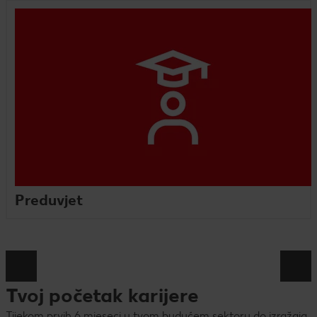
Preduvjet
Tvoj početak karijere
Tijekom prvih 6 mjeseci u tvom budućem sektoru do izražaja