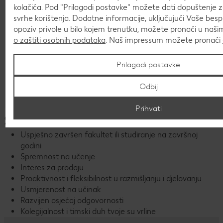
kolačića. Pod "Prilagodi postavke" možete dati dopuštenje 
svrhe korištenja. Dodatne informacije, uključujući Vaše bes
opoziv privole u bilo kojem trenutku, možete pronaći u naš
o zaštiti osobnih podataka
. Naš impressum možete pronaći
Prilagodi postavke
Odbij
Prihvati
Što očekujemo od tebe?
Uspješno završen fakultet ili studiranje na završnoj
godini
Spremnost na učenje
Interes za prodaju
Proaktivnost i fleksibilnost u razmišljanju i djelovanju
Usmjerenost na učinak
Razvijen osjećaj odgovornosti
Kolegijalnost i timski duh tvoje su vrline