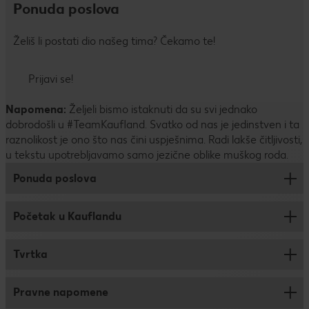
Ponuda poslova
Želiš li postati dio našeg tima? Čekamo te!
Prijavi se!
Napomena:
Željeli bismo istaknuti da su svi jednako
dobrodošli u #TeamKaufland. Svatko od nas je jedinstven i ta
raznolikost je ono što nas čini uspješnima. Radi lakše čitljivosti,
u tekstu upotrebljavamo samo jezične oblike muškog roda.
Ponuda poslova
Početak u Kauflandu
Prodaja
Logistika
Tvrtka
Savjeti za prijavu
Trainee program
Pravne napomene
Kronika