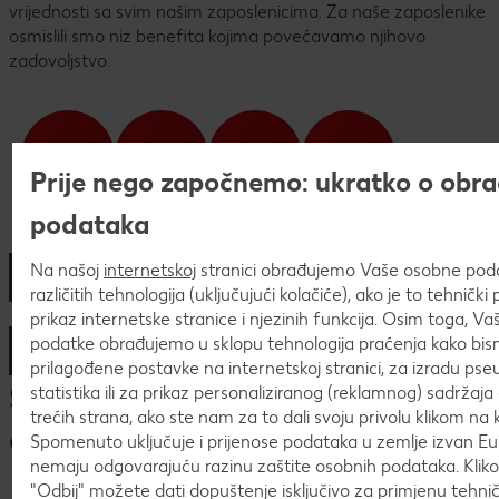
Poveži svoje vještine izravno s našim logističko-
vrijednosti sa svim našim zaposlenicima. Za naše zaposlenike
pokazateljima. Tako se na najbolji način pripremaš za
distribucijskim centrom ili pokaži svoj talent u dizajniranju
osmislili smo niz benefita kojima povećavamo njihovo
vođenje poslovnice i profesionalno rukovođenje velikim
lanca protoka proizvoda. U radu koristimo najmodernije
zadovoljstvo.
timom. Tijekom 18 mjeseci Trainee programa u Prodaji
tehnologije i sustave kako bismo osigurali visoke standarde
upoznat ćeš se s radom ostalih sektora, a stručni mentori
kvalitete - od isporuke proizvoda od strane dobavljača do
pratit će tvoj napredak.
transporta do naših poslovnih jedinica u kojima naši kupci
Nakon završetka programa, nudimo nastavak karijere u
mogu birati iz asortimana od preko 23.000 artikala.
našoj tvrtki!
Prije nego započnemo: ukratko o obra
podataka
Na našoj
internetskoj
stranici obrađujemo Vaše osobne po
različitih tehnologija (uključujući kolačiće), ako je to tehničk
prikaz internetske stranice i njezinih funkcija. Osim toga, V
podatke obrađujemo u sklopu tehnologija praćenja kako bism
Istraži ostale prednosti
prilagođene postavke na internetskoj stranici, za izradu pse
Selekcijski postupak za Trainee-
statistika ili za prikaz personaliziranog (reklamnog) sadržaja 
trećih strana, ako ste nam za to dali svoju privolu klikom na k
a
Spomenuto uključuje i prijenose podataka u zemlje izvan Eur
nemaju odgovarajuću razinu zaštite osobnih podataka. Kli
"Odbij" možete dati dopuštenje isključivo za primjenu tehn