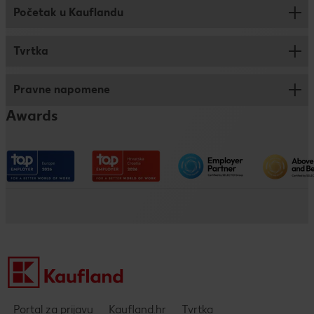
Maksimalna veličina datoteke: 5 MB po datoteci
Početak u Kauflandu
Prodaja
Logistika
Tvrtka
Savjeti za prijavu
Trainee program
Pravne napomene
Kronika
Dualno i klasično obrazovanje
Awards
Kaufland na društvenim mrežama
Pristupačnost
Društveno odgovorno poslovanje
Impressum
Kaufland kao poslodavac
Politika privatnosti - DING aplikacija
Pravne napomene i zaštita podataka
Portal za prijavu
Kaufland.hr
Tvrtka