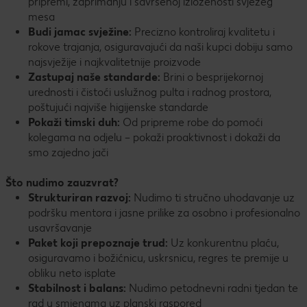
pripremi, zaprimanju i savršenoj izloženosti svježeg
mesa
Budi jamac svježine:
Precizno kontroliraj kvalitetu i
rokove trajanja, osiguravajući da naši kupci dobiju samo
najsvježije i najkvalitetnije proizvode
Zastupaj naše standarde:
Brini o besprijekornoj
urednosti i čistoći uslužnog pulta i radnog prostora,
poštujući najviše higijenske standarde
Pokaži timski duh:
Od pripreme robe do pomoći
kolegama na odjelu – pokaži proaktivnost i dokaži da
smo zajedno jači
Što nudimo zauzvrat?
Strukturiran razvoj:
Nudimo ti stručno uhodavanje uz
podršku mentora i jasne prilike za osobno i profesionalno
usavršavanje
Paket koji prepoznaje trud:
Uz konkurentnu plaću,
osiguravamo i božićnicu, uskrsnicu, regres te premije u
obliku neto isplate
Stabilnost i balans:
Nudimo petodnevni radni tjedan te
rad u smjenama uz planski raspored