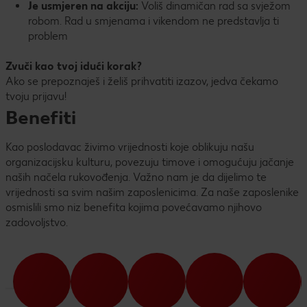
Je usmjeren na akciju:
Voliš dinamičan rad sa svježom
robom. Rad u smjenama i vikendom ne predstavlja ti
problem
Zvuči kao tvoj idući korak?
Ako se prepoznaješ i želiš prihvatiti izazov, jedva čekamo
tvoju prijavu!
Benefiti
Kao poslodavac živimo vrijednosti koje oblikuju našu
organizacijsku kulturu, povezuju timove i omogućuju jačanje
naših načela rukovođenja. Važno nam je da dijelimo te
vrijednosti sa svim našim zaposlenicima. Za naše zaposlenike
osmislili smo niz benefita kojima povećavamo njihovo
zadovoljstvo.