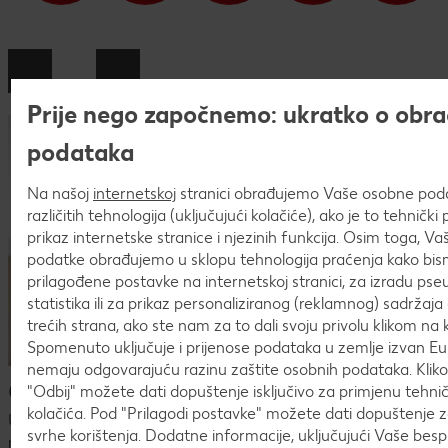
Prije nego započnemo: ukratko o obra
podataka
Na našoj
internetskoj
stranici obrađujemo Vaše osobne po
različitih tehnologija (uključujući kolačiće), ako je to tehničk
prikaz internetske stranice i njezinih funkcija. Osim toga, V
podatke obrađujemo u sklopu tehnologija praćenja kako bism
prilagođene postavke na internetskoj stranici, za izradu pse
statistika ili za prikaz personaliziranog (reklamnog) sadržaja 
trećih strana, ako ste nam za to dali svoju privolu klikom na k
Spomenuto uključuje i prijenose podataka u zemlje izvan Eur
nemaju odgovarajuću razinu zaštite osobnih podataka. Kli
Česta pitanja o postupku prijave
"Odbij" možete dati dopuštenje isključivo za primjenu tehn
kolačića. Pod "Prilagodi postavke" možete dati dopuštenje 
U procesu prijave mogu se pojaviti mnoga pitanja. U
svrhe korištenja. Dodatne informacije, uključujući Vaše bes
nastavku ćeš naći pregled najčešćih pitanja i odgovora.Ako