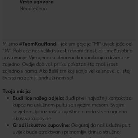
Vrsta ugovora
Neodređeno
Mi smo
#TeamKaufland
– jak tim gdje je "MI" uvijek jače od
"JA". Pokreće nas velika strast i dinamičnost, ali i međusobno
poštovanje. Vjerujemo u otvorenu komunikaciju i držimo se
zajedno. Ovdje dobivaš priliku pokazati što znaš i rasti
zajedno s nama. Ako želiš tim koji sanja velike snove, ali stoji
čvrsto na zemlji, pridruži nam se!
Tvoja misija:
Budi lice našeg odjela:
Budi prvi i najvažniji kontakt za
kupce na uslužnom pultu sa svježim mesom. Svojim
savjetom, ljubaznošću i vještinom rada stvori ugodno
iskustvo kupovine
Gradi iskustvo kupovine:
Osiguraj da naš uslužni pult
uvijek bude atraktivan i primamljiv. Brini o stručnoj