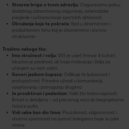
Stvarna briga o tvom zdravlju:
Osiguravamo policu
dodatnog zdravstvenog osiguranja, sistematske
preglede i sufinanciranje sportskih aktivnosti
Okruženje koje te pokreće:
Rad u dinamičnom i
produktivnom timu koji je istovremeno i izvrsno
strukturiran
Tražimo nekoga tko:
Ima stručnost i volju:
SSS je uvjet (mesar ili kuhar).
Iskustvo je prednost, ali tvoja motivacija i želja za
učenjem su nam važni
Govori jezikom kupaca:
Odlikuje te ljubaznost i
pristupačnost. Prirodno uživaš u komunikaciji,
savjetovanju i pomaganju drugima
Je proaktivan i pedantan:
Vidiš što treba napraviti.
Brineš o detaljima – od preciznog reza do besprijekorne
čistoće pulta
Vidi sebe kao dio tima:
Pouzdanost, odgovornost i
stvarna spremnost na pomoć kolegama tvoje su jake
strane